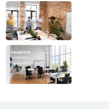
Gütersloh
Nordring 19,
33330 Gütersloh
Osnabrück
Lengericher
Landstraße 19a,
49078 Osnabrück