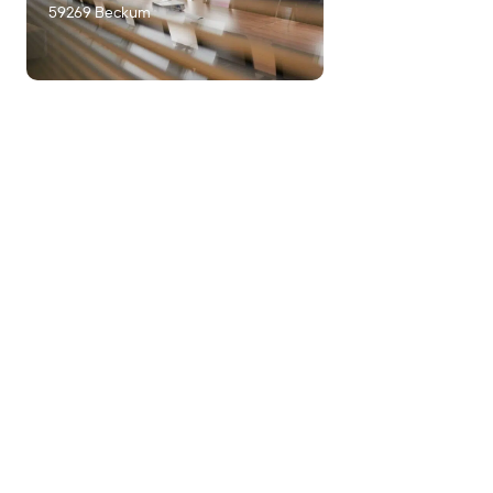
59269 Beckum
Lippstadt
Erwitter Str. 105,
59557 Lippstadt
Münster
Fridtjof-Nansen-
Weg 2, 48155
Münster