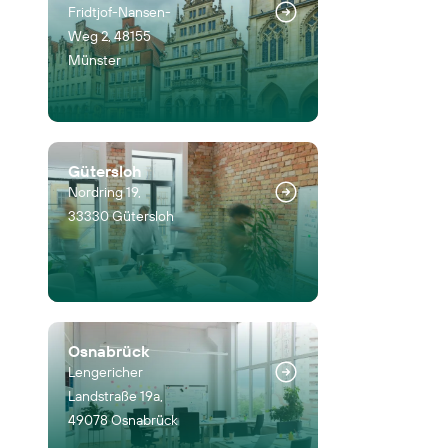
Fridtjof-Nansen-
Weg 2, 48155
Münster
Gütersloh
Nordring 19,
33330 Gütersloh
Osnabrück
Lengericher
Landstraße 19a,
49078 Osnabrück