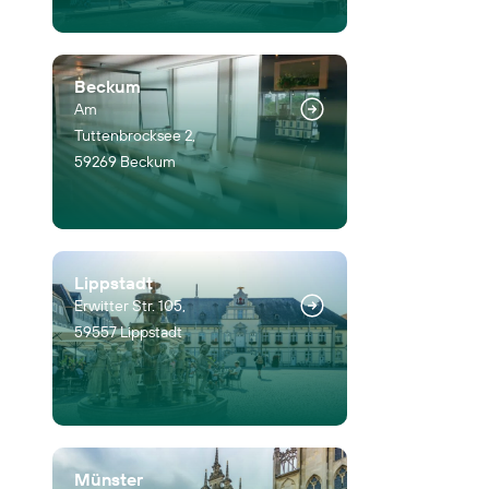
Beckum
Am
Tuttenbrocksee 2,
59269 Beckum
Lippstadt
Erwitter Str. 105,
59557 Lippstadt
Münster