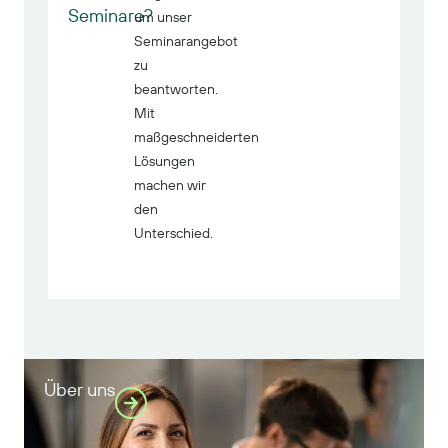
Seminare?
um unser
Seminarangebot
zu
beantworten.
Mit
maßgeschneiderten
Lösungen
machen wir
den
Miriam
Unterschied.
Sivamo
Geschäft
Über uns