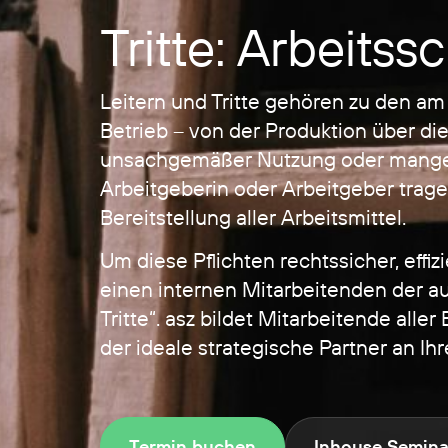
Tritte: Arbeits
Leitern und Tritte gehören zu den am
Betrieb – von der Produktion über die 
unsachgemäßer Nutzung oder mangelha
Arbeitgeberin oder Arbeitgeber trage
Bereitstellung aller Arbeitsmittel.
Um diese Pflichten rechtssicher, effi
einen internen Mitarbeitenden der au
Tritte“. asz bildet Mitarbeitende al
der ideale strategische Partner an Ihr
Termin buchen
Inhouse Semina