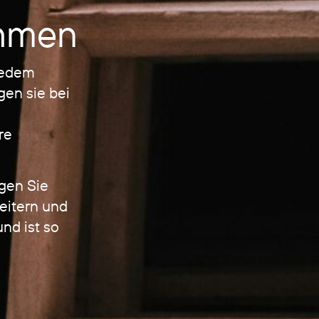
ehmen
 jedem
gen sie bei
s
re
igen Sie
Leitern und
nd ist so