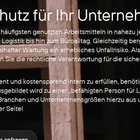
schutz für Ihr Untern
 häufigsten genutzten Arbeitsmitteln in nahezu
Logistik bis hin zum Büroalltag. Gleichzeitig ber
fter Wartung ein erhebliches Unfallrisiko. Al
n Sie die rechtliche Verantwortung für die siche
zient und kostensparend intern zu erfüllen, benöt
sgebildet wird zu einer „befähigten Person für 
ler Branchen und Unternehmensgrößen hierzu aus u
er Seite!
r anfragen