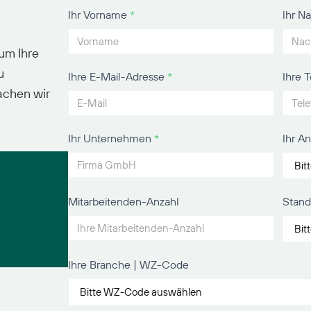
Ihr Vorname
*
Ihr 
Kontaktformular
 um Ihre
u
Ihre E-Mail-Adresse
*
Ihre
achen wir
Ihr Unternehmen
*
Ihr A
Mitarbeitenden-Anzahl
Stand
Ihre Branche | WZ-Code