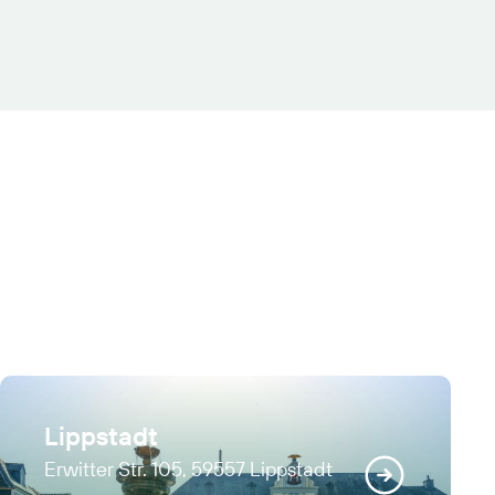
Lippstadt
Erwitter Str. 105, 59557 Lippstadt