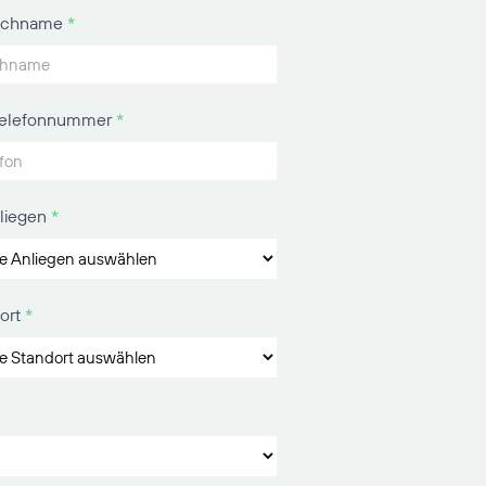
Nachname
*
 Telefonnummer
*
nliegen
*
ort
*