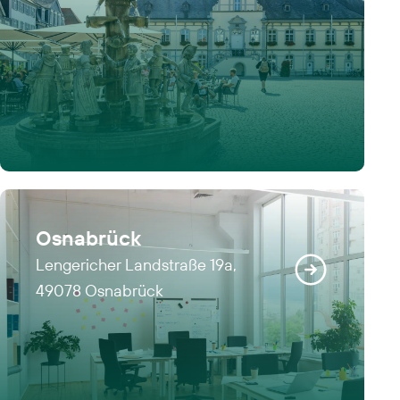
Osnabrück
Lengericher Landstraße 19a,
49078 Osnabrück