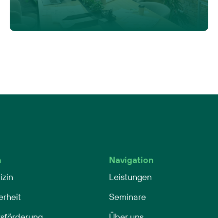
n
Navigation
izin
Leistungen
erheit
Seminare
sförderung
Über uns